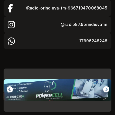
/Radio-orindiuva-fm-966719470068045
@radio87.9orindiuvafm
17996248248