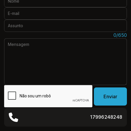
E-mail:
Assunto:
Mensagem:
0/650
Enviar
17996248248